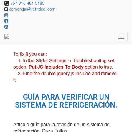
+57 310 461 5185
comercial@refridcol.com
Revolution Slider Error: You have some jquery.js
library include that comes after the revolution files
js include.
This includes make eliminates the revolution slider
libraries, and make it not work.
To fix it you can:
1. In the Slider Settings -> Troubleshooting set
option:
Put JS Includes To Body
option to true.
2. Find the double jquery.js include and remove
it.
GUÍA PARA VERIFICAR UN
SISTEMA DE REFRIGERACIÓN.
Articulo guía para la revisión de un sistema de
refrigeración, Caza Fallas.