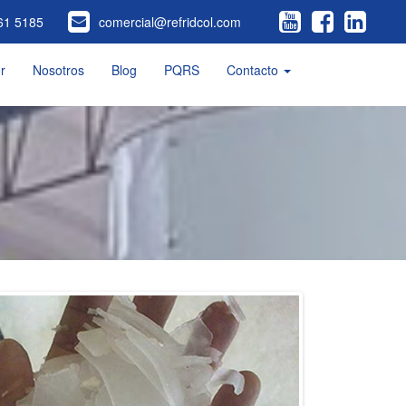
61 5185
comercial@refridcol.com
r
Nosotros
Blog
PQRS
Contacto