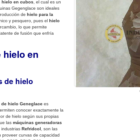
e
hielo en cubos
, el cual es un
inas Gegenglace son ideales
 producción de
hielo para la
árnico y pesquero, pues el
hielo
rcambio, lo que permite
atente de fusión que enfría
 hielo en
 de hielo
 de hielo Geneglace
es
permiten conocer exactamente la
or de hielo según sus propias
que las
máquinas generadoras
 industrias
Refridcol
, son las
 proveer curvas de capacidad