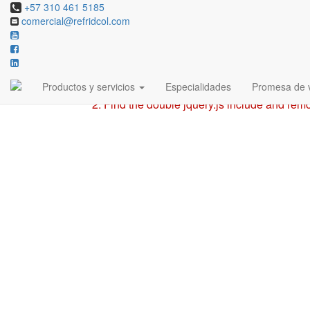
+57 310 461 5185
comercial@refridcol.com
Revolution Slider Error: You have some jquery.js
This includes make eliminates the revolution sli
To fix it you can:
Productos y servicios
Especialidades
Promesa de v
1. In the Slider Settings -> Troubleshooting s
2. Find the double jquery.js include and remo