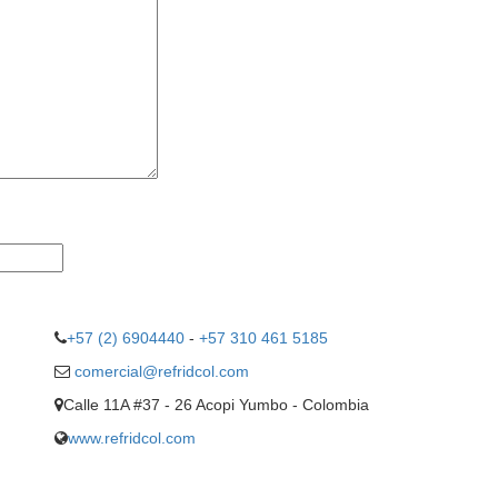
+57 (2) 6904440
-
+57 310 461 5185
comercial@refridcol.com
Calle 11A #37 - 26 Acopi Yumbo - Colombia
www.refridcol.com