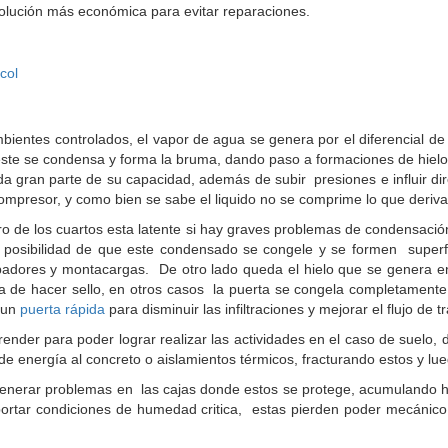
 solución más económica para evitar reparaciones.
ientes controlados, el vapor de agua se genera por el diferencial de 
, este se condensa y forma la bruma, dando paso a formaciones de hielo
rda gran parte de su capacidad, además de subir presiones e influir 
ompresor, y como bien se sabe el liquido no se comprime lo que deriva
tro de los cuartos esta latente si hay graves problemas de condensa
la posibilidad de que este condensado se congele y se formen superfi
tibadores y montacargas. De otro lado queda e
l hielo que se genera 
ja de hacer sello, en otros casos la puerta se congela completamente 
r un
puerta rápida
para disminuir las infiltraciones y mejorar el flujo de tr
render para poder lograr realizar las actividades en el caso de suelo,
e de energía al concreto o aislamientos térmicos, fracturando estos y 
 generar problemas en las cajas donde estos se protege, acumulando h
portar condiciones de humedad critica, estas pierden poder mecánico,