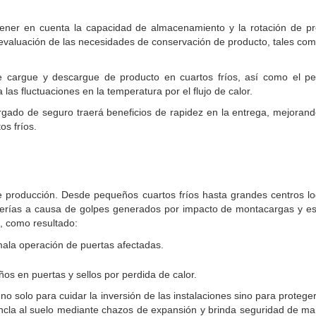
 tener en cuenta la capacidad de almacenamiento y la rotación de p
 evaluación de las necesidades de conservación de producto, tales como
de cargue y descargue de producto en cuartos fríos, así como el p
 las fluctuaciones en la temperatura por el flujo de calor.
gado de seguro traerá beneficios de rapidez en la entrega, mejorando 
os fríos.
o de producción. Desde pequeños cuartos fríos hasta grandes centros l
anterías a causa de golpes generados por impacto de montacargas y e
n, como resultado:
mala operación de puertas afectadas.
os en puertas y sellos por perdida de calor.
no solo para cuidar la inversión de las instalaciones sino para proteg
ncla al suelo mediante chazos de expansión y brinda seguridad de ma