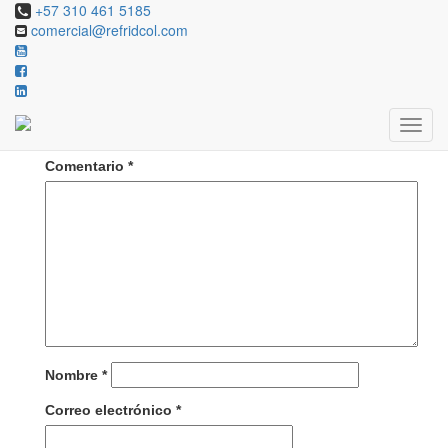
+57 310 461 5185
comercial@refridcol.com
Deja una respuesta
Tu dirección de correo electrónico no será publicada.
Los campos obligatorios están marcados con
*
Comentario
*
Nombre
*
Correo electrónico
*