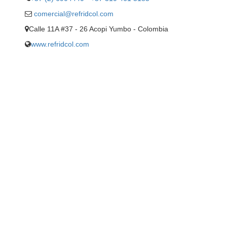
comercial@refridcol.com
Calle 11A #37 - 26 Acopi Yumbo - Colombia
www.refridcol.com