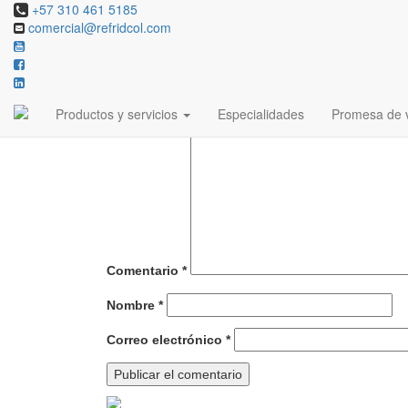
+57 310 461 5185
comercial@refridcol.com
Deja una respuesta
Tu dirección de correo electrónico no será publicada
Productos y servicios
Especialidades
Promesa de v
Comentario
*
Nombre
*
Correo electrónico
*