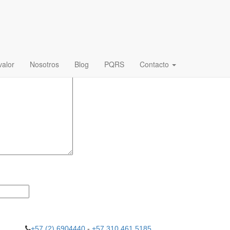
.
Los campos obligatorios están marcados con
*
alor
Nosotros
Blog
PQRS
Contacto
+57 (2) 6904440
-
+57 310 461 5185