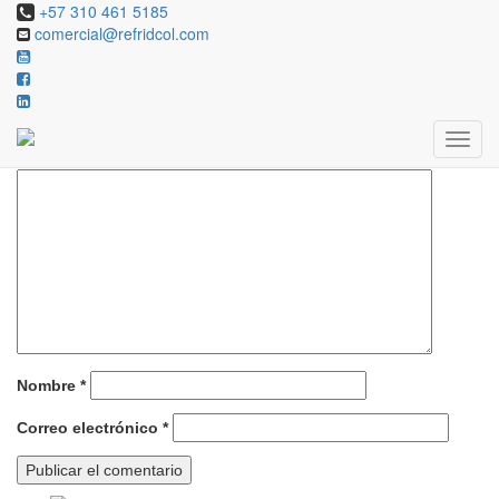
+57 310 461 5185
comercial@refridcol.com
Deja una respuesta
Tu dirección de correo electrónico no será publicada.
Los campos
obligatorios están marcados con
*
Comentario
*
Nombre
*
Correo electrónico
*