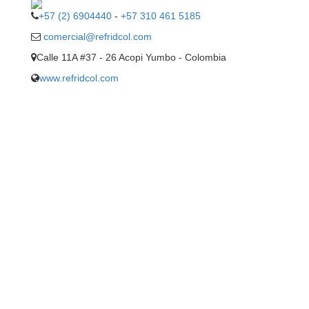
+57 (2) 6904440
-
+57 310 461 5185
comercial@refridcol.com
Calle 11A #37 - 26 Acopi Yumbo - Colombia
www.refridcol.com