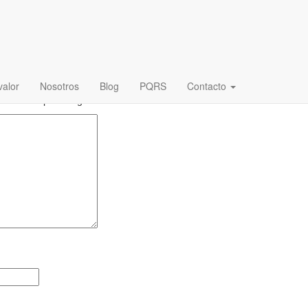
alor
Nosotros
Blog
PQRS
Contacto
.
Los campos obligatorios están marcados con
*