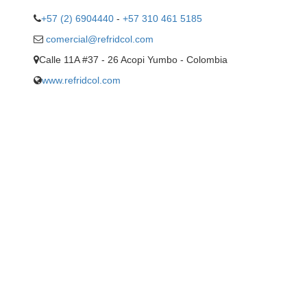
+57 (2) 6904440
-
+57 310 461 5185
comercial@refridcol.com
Calle 11A #37 - 26 Acopi Yumbo - Colombia
www.refridcol.com