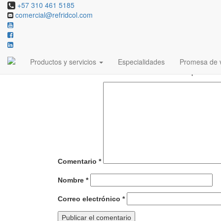
+57 310 461 5185
comercial@refridcol.com
cuarto frio refridcol
Deja una respuesta
Productos y servicios
Especialidades
Promesa de v
Tu dirección de correo electrónico no será publicada
Comentario
*
Nombre
*
Correo electrónico
*