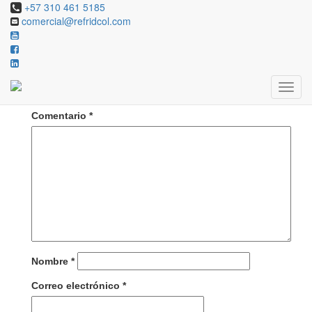
+57 310 461 5185
comercial@refridcol.com
Deja una respuesta
Tu dirección de correo electrónico no será publicada.
Los campos obligatorios están marcados con
*
Comentario
*
Nombre
*
Correo electrónico
*