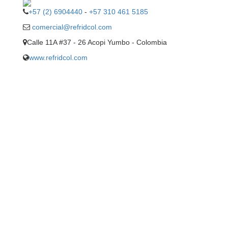
+57 (2) 6904440
-
+57 310 461 5185
comercial@refridcol.com
Calle 11A #37 - 26 Acopi Yumbo - Colombia
www.refridcol.com