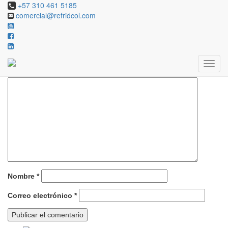
+57 310 461 5185
comercial@refridcol.com
Deja una respuesta
Tu dirección de correo electrónico no será publicada.
Los campos
obligatorios están marcados con
*
Comentario
*
Nombre
*
Correo electrónico
*