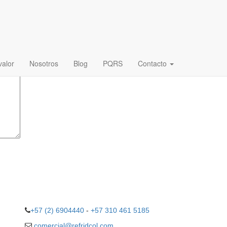
ligatorios están marcados con
*
alor
Nosotros
Blog
PQRS
Contacto
+57 (2) 6904440
-
+57 310 461 5185
comercial@refridcol.com