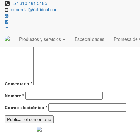
+57 310 461 5185
comercial@refridcol.com
Deja una respuesta
Tu dirección de correo electrónico no será publicada.
Los campos ob
Productos y servicios
Especialidades
Promesa de v
Comentario
*
Nombre
*
Correo electrónico
*