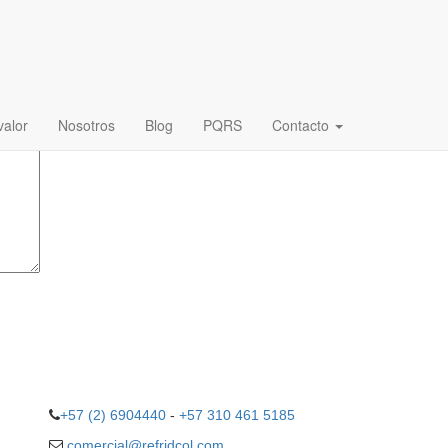
ligatorios están marcados con
*
alor
Nosotros
Blog
PQRS
Contacto
+57 (2) 6904440
-
+57 310 461 5185
comercial@refridcol.com