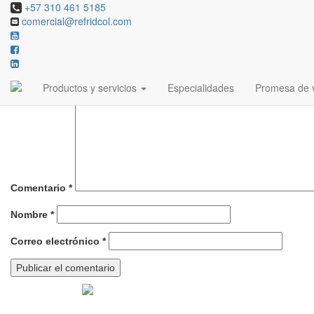
+57 310 461 5185
comercial@refridcol.com
Deja una respuesta
Tu dirección de correo electrónico no será publicada.
Los campos ob
Productos y servicios
Especialidades
Promesa de v
Comentario
*
Nombre
*
Correo electrónico
*