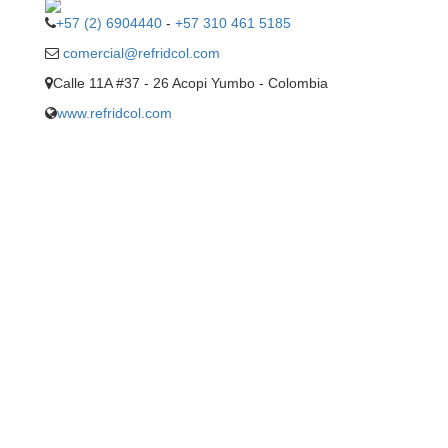
+57 (2) 6904440
-
+57 310 461 5185
comercial@refridcol.com
Calle 11A #37 - 26 Acopi Yumbo - Colombia
www.refridcol.com