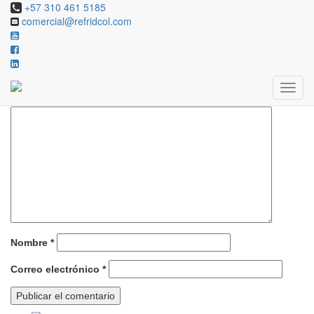
+57 310 461 5185
comercial@refridcol.com
Deja una respuesta
Tu dirección de correo electrónico no será publicada.
Los campos
obligatorios están marcados con
*
Comentario
*
Nombre
*
Correo electrónico
*