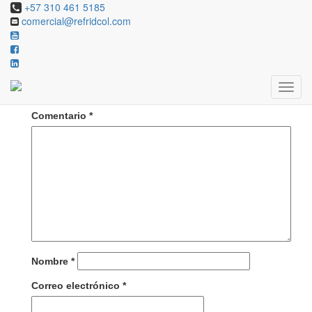
+57 310 461 5185
comercial@refridcol.com
Deja una respuesta
Tu dirección de correo electrónico no será publicada.
Los campos obligatorios están marcados con
*
Comentario
*
Nombre
*
Correo electrónico
*