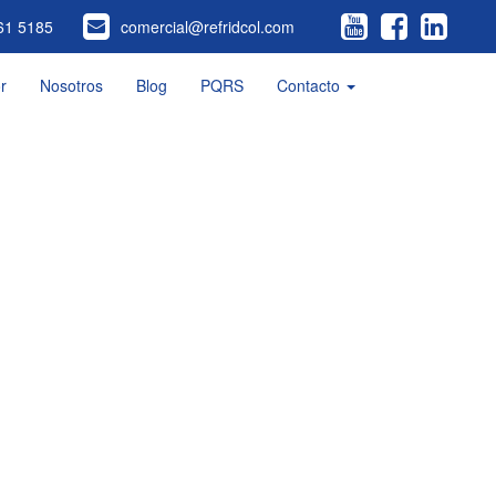
61 5185
comercial@refridcol.com
r
Nosotros
Blog
PQRS
Contacto