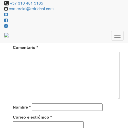
+57 310 461 5185
comercial@refridcol.com
Deja una respuesta
Tu dirección de correo electrónico no será publicada.
Los campos obligatorios están marcados con
*
Comentario
*
Nombre
*
Correo electrónico
*