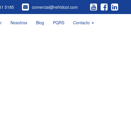
61 5185
comercial@refridcol.com
r
Nosotros
Blog
PQRS
Contacto