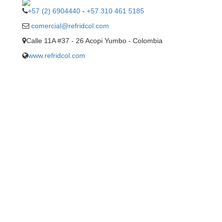
+57 (2) 6904440
-
+57 310 461 5185
comercial@refridcol.com
Calle 11A #37 - 26 Acopi Yumbo - Colombia
www.refridcol.com