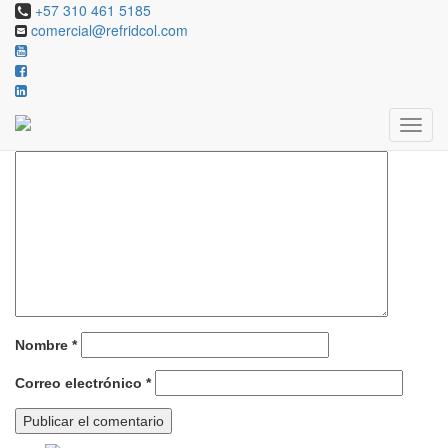
+57 310 461 5185
comercial@refridcol.com
Deja una respuesta
Tu dirección de correo electrónico no será publicada.
Los campos
obligatorios están marcados con
*
Comentario
*
Nombre
*
Correo electrónico
*