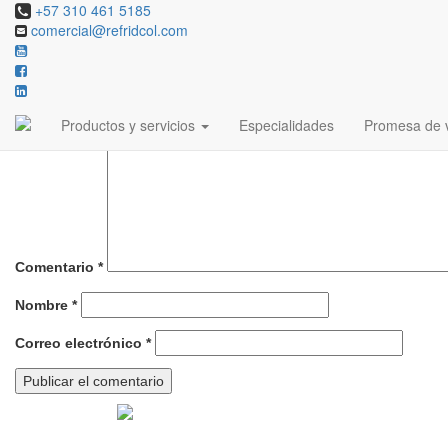
+57 310 461 5185
comercial@refridcol.com
Deja una respuesta
Tu dirección de correo electrónico no será publicada.
Los campos ob
Productos y servicios
Especialidades
Promesa de v
Comentario
*
Nombre
*
Correo electrónico
*