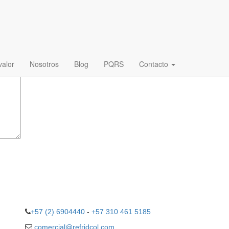
ligatorios están marcados con
*
alor
Nosotros
Blog
PQRS
Contacto
+57 (2) 6904440
-
+57 310 461 5185
comercial@refridcol.com