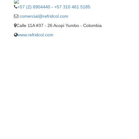
+57 (2) 6904440
-
+57 310 461 5185
comercial@refridcol.com
Calle 11A #37 - 26 Acopi Yumbo - Colombia
www.refridcol.com