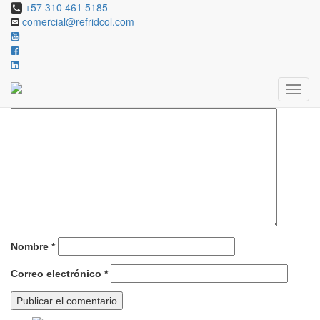
+57 310 461 5185
comercial@refridcol.com
Deja una respuesta
Tu dirección de correo electrónico no será publicada.
Los campos
obligatorios están marcados con
*
Comentario
*
Nombre
*
Correo electrónico
*