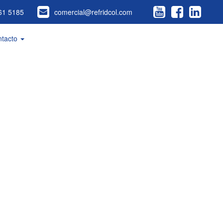
61 5185
comercial@refridcol.com
ntacto