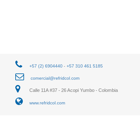
+57 (2) 6904440
-
+57 310 461 5185
comercial@refridcol.com
Calle 11A #37 - 26 Acopi Yumbo - Colombia
www.refridcol.com