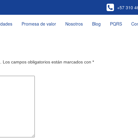
+57 310 4
idades
Promesa de valor
Nosotros
Blog
PQRS
Co
.
Los campos obligatorios están marcados con
*