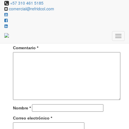
+57 310 461 5185
comercial@refridcol.com
Deja una respuesta
Tu dirección de correo electrónico no será publicada.
Los campos obligatorios están marcados con
*
Comentario
*
Nombre
*
Correo electrónico
*