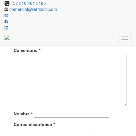
+57 310 461 5185
comercial@refridcol.com
Deja una respuesta
Tu dirección de correo electrónico no será publicada.
Los campos obligatorios están marcados con
*
Comentario
*
Nombre
*
Correo electrónico
*