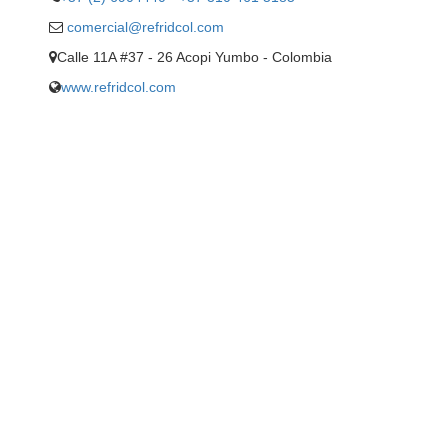
comercial@refridcol.com
Calle 11A #37 - 26 Acopi Yumbo - Colombia
www.refridcol.com