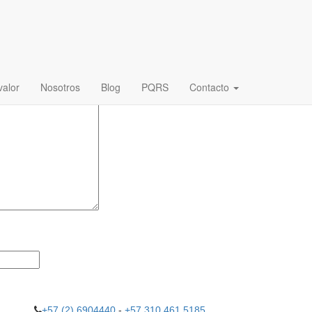
.
Los campos obligatorios están marcados con
*
alor
Nosotros
Blog
PQRS
Contacto
+57 (2) 6904440
-
+57 310 461 5185