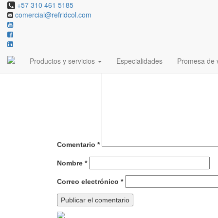
+57 310 461 5185
comercial@refridcol.com
Deja una respuesta
Tu dirección de correo electrónico no será publicada
Productos y servicios
Especialidades
Promesa de v
Comentario
*
Nombre
*
Correo electrónico
*