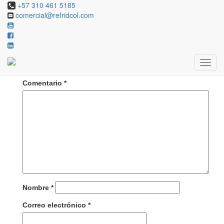
+57 310 461 5185
comercial@refridcol.com
Deja una respuesta
Tu dirección de correo electrónico no será publicada.
Los campos obligatorios están marcados con
*
Comentario
*
Nombre
*
Correo electrónico
*