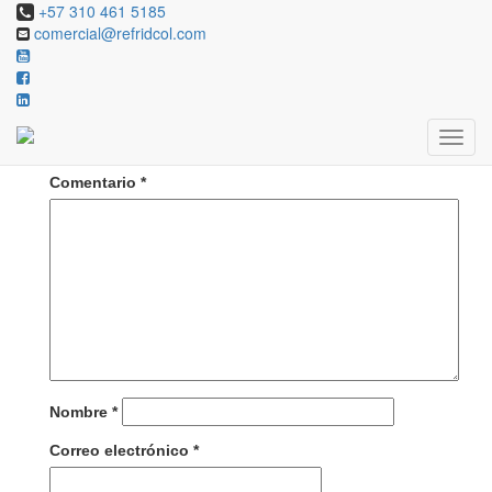
+57 310 461 5185
comercial@refridcol.com
Deja una respuesta
Tu dirección de correo electrónico no será publicada.
Los campos obligatorios están marcados con
*
Comentario
*
Nombre
*
Correo electrónico
*