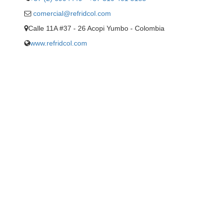
comercial@refridcol.com
Calle 11A #37 - 26 Acopi Yumbo - Colombia
www.refridcol.com