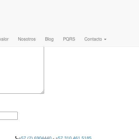
.
Los campos obligatorios están marcados con
*
alor
Nosotros
Blog
PQRS
Contacto
+57 (2) 6904440
-
+57 310 461 5185