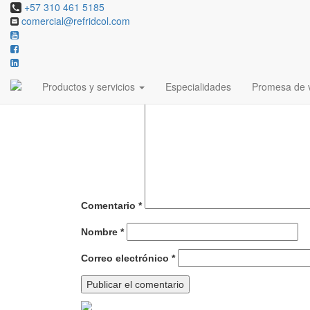
+57 310 461 5185
comercial@refridcol.com
Deja una respuesta
Tu dirección de correo electrónico no será publicada
Productos y servicios
Especialidades
Promesa de v
Comentario
*
Nombre
*
Correo electrónico
*