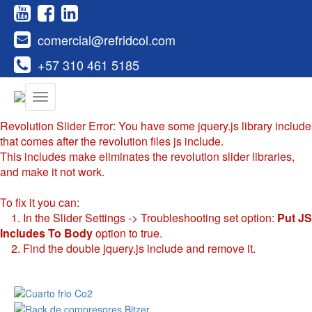
comercial@refridcol.com
+57 310 461 5185
Revolution Slider Error: You have some jquery.js library include
that comes after the revolution files js include.
This includes make eliminates the revolution slider libraries,
and make it not work.
To fix it you can:
1. In the Slider Settings -> Troubleshooting set option:
Put JS
Includes To Body
option to true.
2. Find the double jquery.js include and remove it.