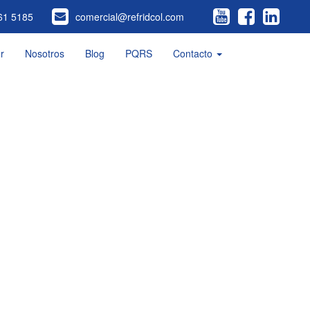
61 5185
comercial@refridcol.com
r
Nosotros
Blog
PQRS
Contacto